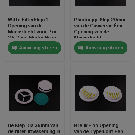
Over ons
Witte Filterklep/1
Plastic pp-Klep 20mm
Opening van de
van de Gasversie Één
Manierlucht voor P.m.
Opening van de
Fabriekstocht
2,5 Wind Mistig Haze
Manierlucht
Cover
Aanvraag sturen
Aanvraag sturen
Kwaliteitscontrole
Nieuws
Vraag een offerte
Plastic Spuitenkappen
De Klep Dia 36mm van
Breuk - op Opening
de filteruitwaseming in
van de Typelucht Één
Plastic Kroonkurk