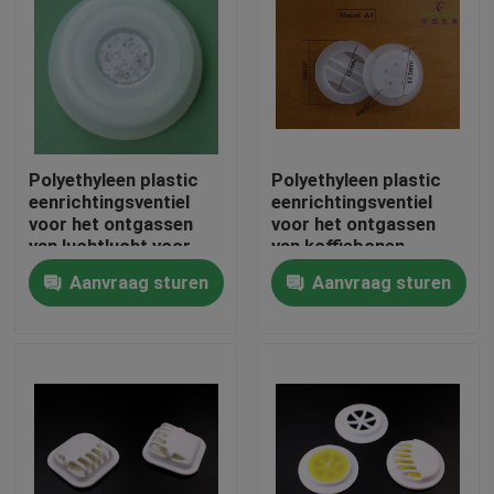
Polyethyleen plastic
Polyethyleen plastic
eenrichtingsventiel
eenrichtingsventiel
voor het ontgassen
voor het ontgassen
van luchtlucht voor
van koffiebonen
het verpakken van
Aanvraag sturen
Aanvraag sturen
koffiebonen met filter
Thuis
Producten
Video's