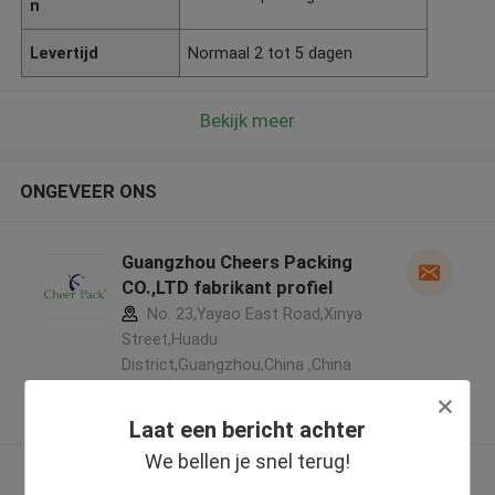
n
Levertijd
Normaal 2 tot 5 dagen
Bekijk meer
ONGEVEER ONS
Guangzhou Cheers Packing
CO.,LTD fabrikant profiel
No. 23,Yayao East Road,Xinya
Street,Huadu
District,Guangzhou,China ,China
5.0
Geverifieerde Leverancier
Laat een bericht achter
We bellen je snel terug!
Bekijk meer