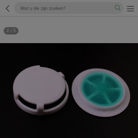
2
/
5