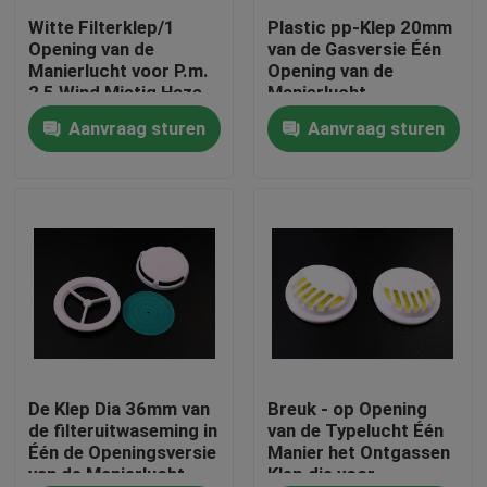
Witte Filterklep/1
Plastic pp-Klep 20mm
Opening van de
van de Gasversie Één
Over ons
Manierlucht voor P.m.
Opening van de
2,5 Wind Mistig Haze
Manierlucht
Cover
Aanvraag sturen
Aanvraag sturen
Fabriekstocht
Kwaliteitscontrole
Nieuws
Vraag een offerte
Plastic Spuitenkappen
De Klep Dia 36mm van
Breuk - op Opening
de filteruitwaseming in
van de Typelucht Één
Één de Openingsversie
Manier het Ontgassen
van de Manierlucht
Klep die voor
Plastic Kroonkurk