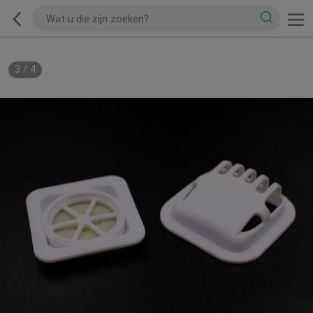
3
/
4