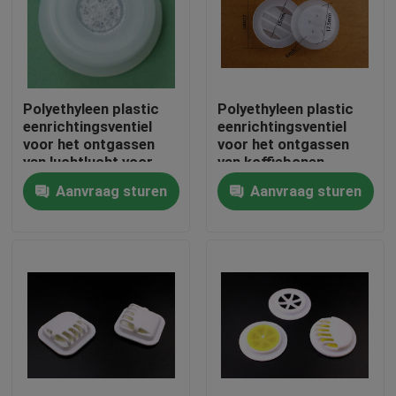
Polyethyleen plastic
Polyethyleen plastic
eenrichtingsventiel
eenrichtingsventiel
voor het ontgassen
voor het ontgassen
van luchtlucht voor
van koffiebonen
het verpakken van
Aanvraag sturen
Aanvraag sturen
koffiebonen met filter
Thuis
Producten
Video's