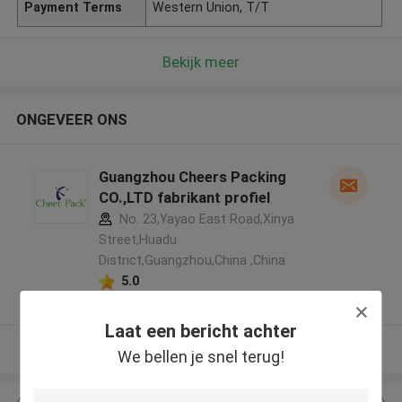
Payment Terms
Western Union, T/T
Bekijk meer
ONGEVEER ONS
Guangzhou Cheers Packing
CO.,LTD fabrikant profiel
No. 23,Yayao East Road,Xinya
Street,Huadu
District,Guangzhou,China ,China
5.0
Geverifieerde Leverancier
Laat een bericht achter
Bekijk meer
We bellen je snel terug!