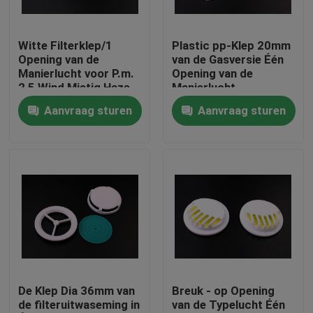
Over ons
Witte Filterklep/1
Plastic pp-Klep 20mm
Opening van de
van de Gasversie Één
Manierlucht voor P.m.
Opening van de
Fabriekstocht
2,5 Wind Mistig Haze
Manierlucht
Cover
Aanvraag sturen
Aanvraag sturen
Kwaliteitscontrole
Nieuws
Vraag een offerte
Plastic Spuitenkappen
De Klep Dia 36mm van
Breuk - op Opening
de filteruitwaseming in
van de Typelucht Één
Plastic Kroonkurk