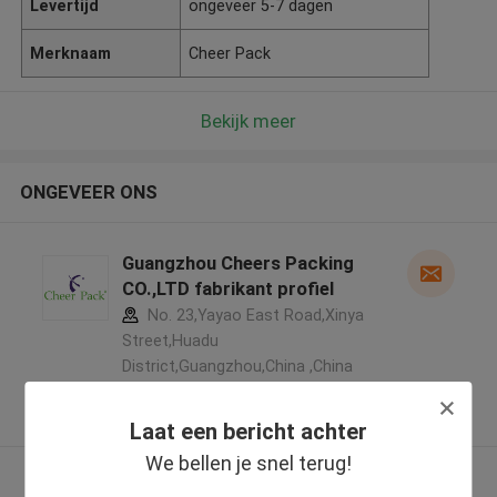
Levertijd
ongeveer 5-7 dagen
Merknaam
Cheer Pack
Bekijk meer
ONGEVEER ONS
Guangzhou Cheers Packing
CO.,LTD fabrikant profiel
No. 23,Yayao East Road,Xinya
Street,Huadu
District,Guangzhou,China ,China
5.0
Geverifieerde Leverancier
Laat een bericht achter
We bellen je snel terug!
Bekijk meer