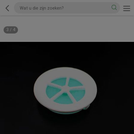
3
/
4