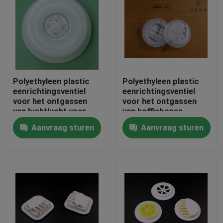
Polyethyleen plastic
Polyethyleen plastic
eenrichtingsventiel
eenrichtingsventiel
voor het ontgassen
voor het ontgassen
van luchtlucht voor
van koffiebonen
het verpakken van
Aanvraag sturen
Aanvraag sturen
koffiebonen met filter
Thuis
Producten
Video's