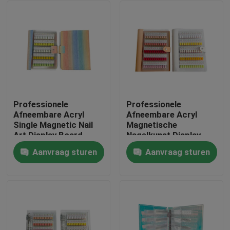
Professionele
Professionele
Afneembare Acryl
Afneembare Acryl
Single Magnetic Nail
Magnetische
Art Display Board
Nagelkunst Display
Vierkante
Board 120/180/240
Aanvraag sturen
Aanvraag sturen
120/180/240 Gradiënt
Gradiënt Kleuren Solid
Thuis
Kleuren Plastic Tool
Plastic Tool voor
voor Nagel
Nagel Gel Tips
Producten
Video's