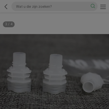
3
/
4