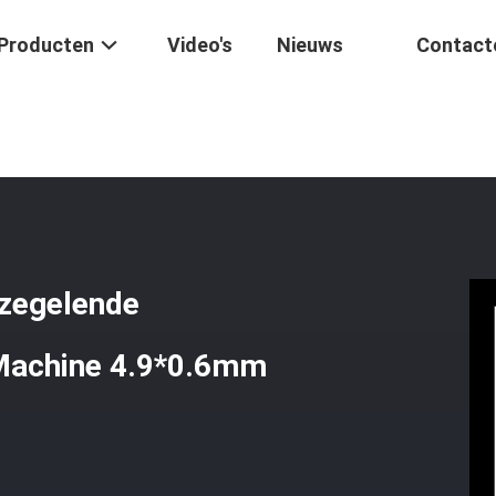
Producten
Video's
Nieuws
Contact
ne
/
Duurzame Tribune Op Zak Verzegelende Machine/Plastic Spuiten
rzegelende
 Machine 4.9*0.6mm