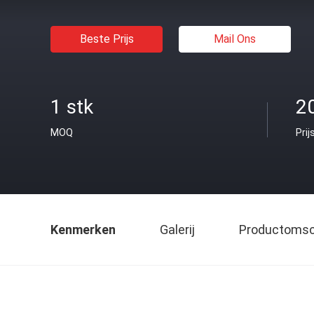
Beste Prijs
Mail Ons
1 stk
2
MOQ
Prij
Kenmerken
Galerij
Productomsch