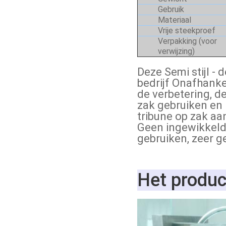
Gebruik
Materiaal
Vrije steekproef
Verpakking (voor
verwijzing)
Deze Semi stijl -
bedrijf Onafhank
de verbetering, 
zak gebruiken en
tribune op zak aa
Geen ingewikkelde
gebruiken, zeer g
Het produc