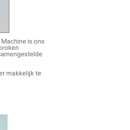
 Machine is ons
rbroken
 samengestelde
r makkelijk te