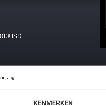
000USD
s
rijving
KENMERKEN