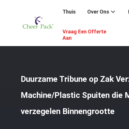
Thuis
Over Ons
Vraag Een Offerte
Thuis
/
Producten
/
Tribune Op Zak Verzegelende Machi
Aan
Duurzame Tribune op Zak Ve
Machine/Plastic Spuiten die
verzegelen Binnengrootte