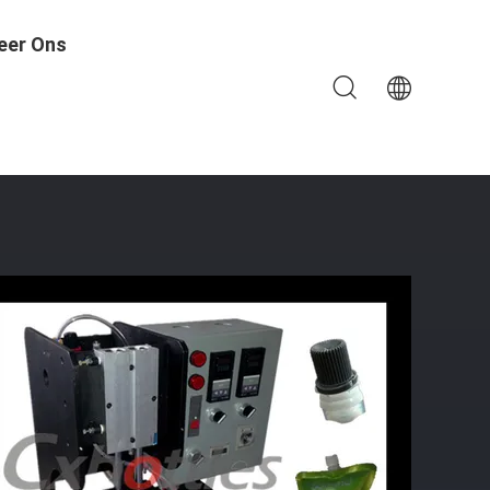
eer Ons
 Die Machine 4.9*0.6mm Verzegelen Binnengrootte