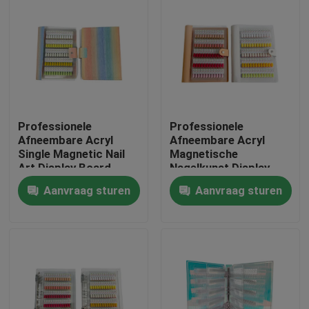
Professionele
Professionele
Afneembare Acryl
Afneembare Acryl
Single Magnetic Nail
Magnetische
Art Display Board
Nagelkunst Display
Vierkante
Board 120/180/240
Aanvraag sturen
Aanvraag sturen
120/180/240 Gradiënt
Gradiënt Kleuren Solid
Kleuren Plastic Tool
Plastic Tool voor
Thuis
voor Nagel
Nagel Gel Tips
Producten
Video's